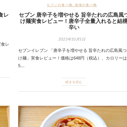
セブンの食べ物
,
地域の食べ物
食レ
セブン 唐辛子を増やせる 旨辛たれの広島風
け麺実食レビュー！唐辛子全量入れると結
辛い
2023年10月5日
実食レ
セブンイレブン 「唐辛子を増やせる 旨辛たれの広島風つ
け麺」実食レビュー！価格は648円（税込）、カロリーは
5…
続きを読む