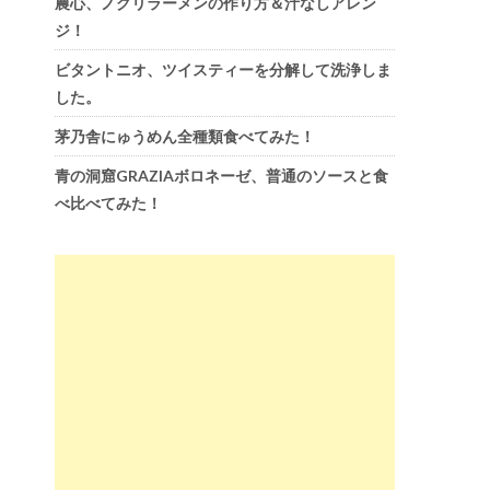
農心、ノグリラーメンの作り方＆汁なしアレン
ジ！
ビタントニオ、ツイスティーを分解して洗浄しま
した。
茅乃舎にゅうめん全種類食べてみた！
青の洞窟GRAZIAボロネーゼ、普通のソースと食
べ比べてみた！