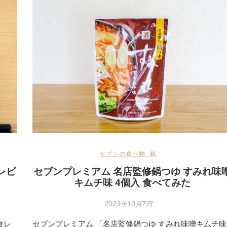
セブンの食べ物
,
鍋
レビ
セブンプレミアム 名店監修鍋つゆ すみれ味
キムチ味 4個入 食べてみた
2023年10月7日
食レ
セブンプレミアム 「名店監修鍋つゆ すみれ味噌キムチ味