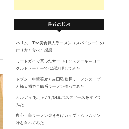
最近の投稿
ハリム The美食職人ラーメン（スパイシー）の
作り方と食べた感想
ミートガイで買ったサーロインステーキをヨー
グルトメーカーで低温調理してみた
セブン 中華蕎麦とみ田監修豚ラーメンスープ
と極太麺で二郎系ラーメン作ってみた
カルディ あえるだけ納豆パスタソースを食べて
みた！
農心 辛ラーメン焼きそばカップトムヤムクン
味を食べてみた