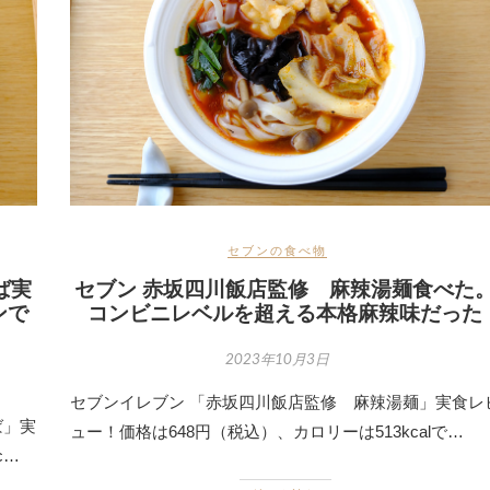
セブンの食べ物
ば実
セブン 赤坂四川飯店監修 麻辣湯麺食べた
ンで
コンビニレベルを超える本格麻辣味だった
2023年10月3日
セブンイレブン 「赤坂四川飯店監修 麻辣湯麺」実食レ
ば」実
ュー！価格は648円（税込）、カロリーは513kcalで…
c…