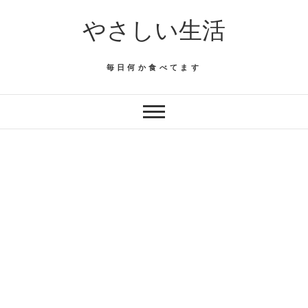
Skip
やさしい生活
to
content
毎日何か食べてます