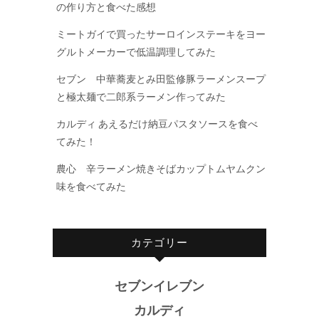
の作り方と食べた感想
ミートガイで買ったサーロインステーキをヨー
グルトメーカーで低温調理してみた
セブン 中華蕎麦とみ田監修豚ラーメンスープ
と極太麺で二郎系ラーメン作ってみた
カルディ あえるだけ納豆パスタソースを食べ
てみた！
農心 辛ラーメン焼きそばカップトムヤムクン
味を食べてみた
カテゴリー
セブンイレブン
カルディ