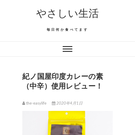
Skip
やさしい生活
to
content
毎日何か食べてます
紀ノ国屋印度カレーの素
（中辛）使用レビュー！
the-easylife
2020年4月1日