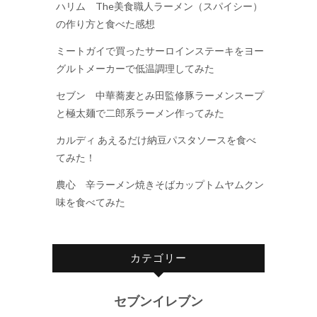
ハリム The美食職人ラーメン（スパイシー）
の作り方と食べた感想
ミートガイで買ったサーロインステーキをヨー
グルトメーカーで低温調理してみた
セブン 中華蕎麦とみ田監修豚ラーメンスープ
と極太麺で二郎系ラーメン作ってみた
カルディ あえるだけ納豆パスタソースを食べ
てみた！
農心 辛ラーメン焼きそばカップトムヤムクン
味を食べてみた
カテゴリー
セブンイレブン