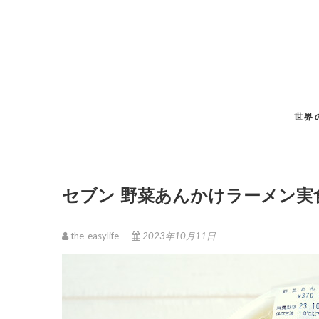
Skip
to
content
世界
セブン 野菜あんかけラーメン実
the-easylife
2023年10月11日