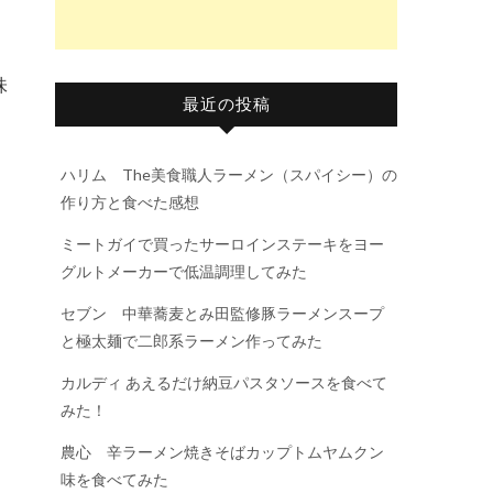
味
最近の投稿
ハリム The美食職人ラーメン（スパイシー）の
作り方と食べた感想
ミートガイで買ったサーロインステーキをヨー
グルトメーカーで低温調理してみた
セブン 中華蕎麦とみ田監修豚ラーメンスープ
と極太麺で二郎系ラーメン作ってみた
カルディ あえるだけ納豆パスタソースを食べて
みた！
農心 辛ラーメン焼きそばカップトムヤムクン
味を食べてみた