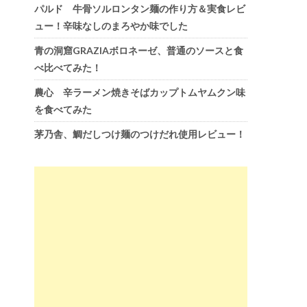
パルド 牛骨ソルロンタン麺の作り方＆実食レビ
ュー！辛味なしのまろやか味でした
青の洞窟GRAZIAボロネーゼ、普通のソースと食
べ比べてみた！
農心 辛ラーメン焼きそばカップトムヤムクン味
を食べてみた
茅乃舎、鯛だしつけ麺のつけだれ使用レビュー！