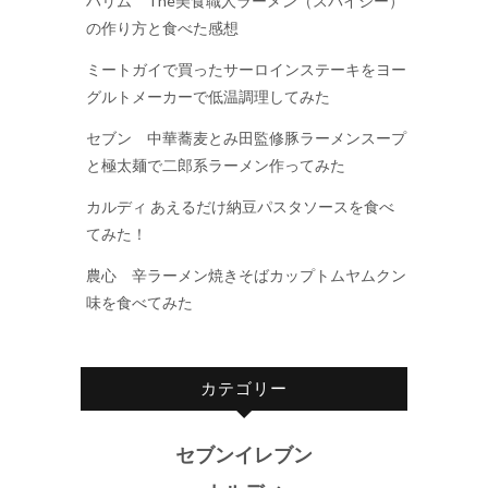
ハリム The美食職人ラーメン（スパイシー）
の作り方と食べた感想
ミートガイで買ったサーロインステーキをヨー
グルトメーカーで低温調理してみた
セブン 中華蕎麦とみ田監修豚ラーメンスープ
と極太麺で二郎系ラーメン作ってみた
カルディ あえるだけ納豆パスタソースを食べ
てみた！
農心 辛ラーメン焼きそばカップトムヤムクン
味を食べてみた
カテゴリー
セブンイレブン