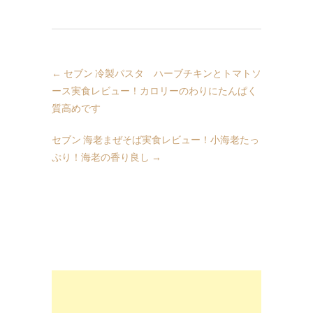
←
セブン 冷製パスタ ハーブチキンとトマトソ
ース実食レビュー！カロリーのわりにたんぱく
質高めです
セブン 海老まぜそば実食レビュー！小海老たっ
ぷり！海老の香り良し
→