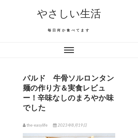
Skip
やさしい生活
to
content
毎日何か食べてます
パルド 牛骨ソルロンタン
麺の作り方＆実食レビュ
ー！辛味なしのまろやか味
でした
the-easylife
2023年8月19日