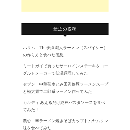
最近の投稿
ハリム The美食職人ラーメン（スパイシー）
の作り方と食べた感想
ミートガイで買ったサーロインステーキをヨー
グルトメーカーで低温調理してみた
セブン 中華蕎麦とみ田監修豚ラーメンスープ
と極太麺で二郎系ラーメン作ってみた
カルディ あえるだけ納豆パスタソースを食べ
てみた！
農心 辛ラーメン焼きそばカップトムヤムクン
味を食べてみた