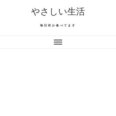
Skip
やさしい生活
to
content
毎日何か食べてます