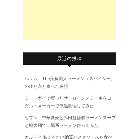
最近の投稿
ハリム The美食職人ラーメン（スパイシー）
の作り方と食べた感想
ミートガイで買ったサーロインステーキをヨー
グルトメーカーで低温調理してみた
セブン 中華蕎麦とみ田監修豚ラーメンスープ
と極太麺で二郎系ラーメン作ってみた
カルディ あえるだけ納豆パスタソースを食べ