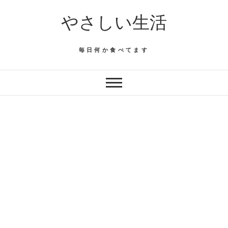
Skip
やさしい生活
to
content
毎日何か食べてます