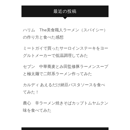
最近の投稿
ハリム The美食職人ラーメン（スパイシー）
の作り方と食べた感想
ミートガイで買ったサーロインステーキをヨー
グルトメーカーで低温調理してみた
セブン 中華蕎麦とみ田監修豚ラーメンスープ
と極太麺で二郎系ラーメン作ってみた
カルディ あえるだけ納豆パスタソースを食べ
てみた！
農心 辛ラーメン焼きそばカップトムヤムクン
味を食べてみた