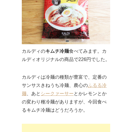
カルディの
キムチ冷麺
食べてみます。カ
ルディオリジナルの商品で226円でした。
カルディは冷麺の種類が豊富で、定番の
サンサスきねうち冷麺、農心の
ふるる冷
麺
、あと
シークァーサー
とかレモンとか
の変わり種冷麺がありますが、今回食べ
るキムチ冷麺はどうだろうか。