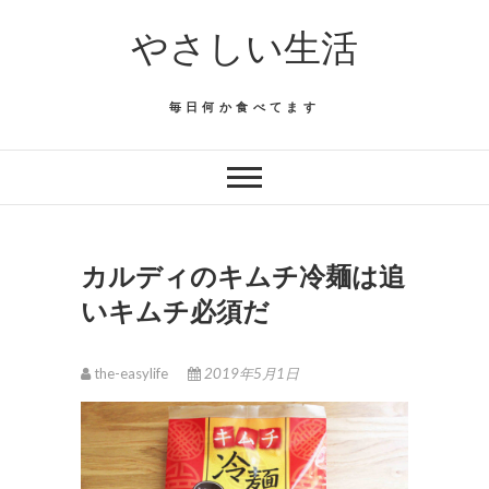
Skip
やさしい生活
to
content
毎日何か食べてます
カルディのキムチ冷麺は追
いキムチ必須だ
the-easylife
2019年5月1日