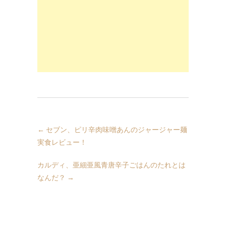
←
セブン、ピリ辛肉味噌あんのジャージャー麺
実食レビュー！
カルディ、亜細亜風青唐辛子ごはんのたれとは
なんだ？
→