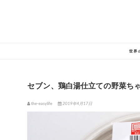
Skip
to
content
世界
セブン、鶏白湯仕立ての野菜ち
the-easylife
2019年4月17日