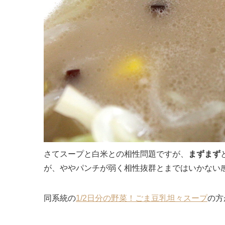
さてスープと白米との相性問題ですが、
まずまず
が、ややパンチが弱く相性抜群とまではいかない
同系統の
1/2日分の野菜！ごま豆乳坦々スープ
の方