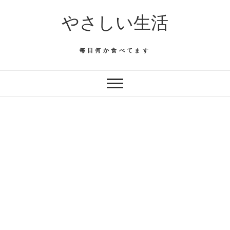
Skip
やさしい生活
to
content
毎日何か食べてます