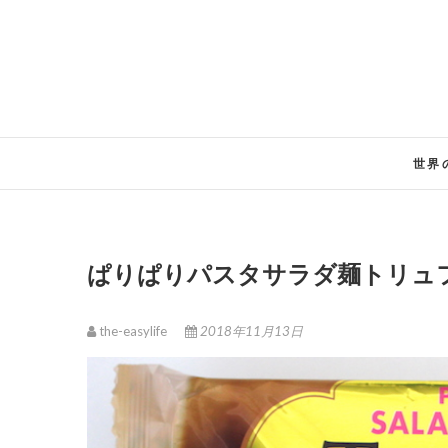
Skip
to
content
世界
ぱりぱりパスタサラダ麺トリュ
the-easylife
2018年11月13日