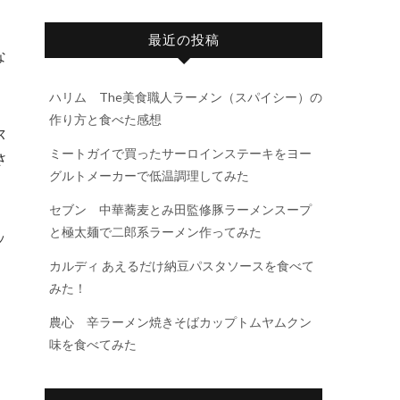
最近の投稿
な
ハリム The美食職人ラーメン（スパイシー）の
作り方と食べた感想
ス
ミートガイで買ったサーロインステーキをヨー
さ
グルトメーカーで低温調理してみた
セブン 中華蕎麦とみ田監修豚ラーメンスープ
と極太麺で二郎系ラーメン作ってみた
ッ
カルディ あえるだけ納豆パスタソースを食べて
みた！
農心 辛ラーメン焼きそばカップトムヤムクン
味を食べてみた