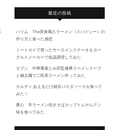
ロ
最近の投稿
ミ
ハリム The美食職人ラーメン（スパイシー）の
作り方と食べた感想
ミートガイで買ったサーロインステーキをヨー
グルトメーカーで低温調理してみた
セブン 中華蕎麦とみ田監修豚ラーメンスープ
と極太麺で二郎系ラーメン作ってみた
カルディ あえるだけ納豆パスタソースを食べて
みた！
農心 辛ラーメン焼きそばカップトムヤムクン
味を食べてみた