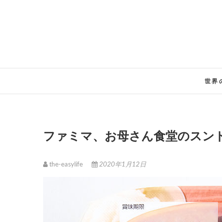
Skip
to
content
世界
ファミマ、お母さん食堂のスン
the-easylife
2020年1月12日