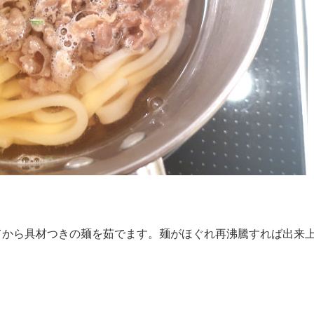
せてから具材つきの麺を茹でます。麺がほぐれ再沸騰すれば出来