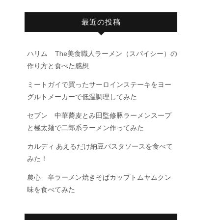
最近の投稿
ハリム The美食職人ラーメン（スパイシー）の
作り方と食べた感想
ミートガイで買ったサーロインステーキをヨー
グルトメーカーで低温調理してみた
セブン 中華蕎麦とみ田監修豚ラーメンスープ
と極太麺で二郎系ラーメン作ってみた
カルディ あえるだけ納豆パスタソースを食べて
みた！
農心 辛ラーメン焼きそばカップトムヤムクン
味を食べてみた