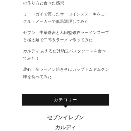
の作り方と食べた感想
ミートガイで買ったサーロインステーキをヨー
グルトメーカーで低温調理してみた
セブン 中華蕎麦とみ田監修豚ラーメンスープ
と極太麺で二郎系ラーメン作ってみた
カルディ あえるだけ納豆パスタソースを食べ
てみた！
農心 辛ラーメン焼きそばカップトムヤムクン
味を食べてみた
カテゴリー
セブンイレブン
カルディ