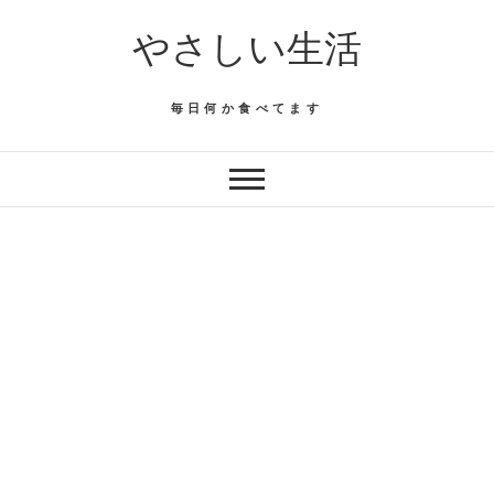
Skip
やさしい生活
to
content
毎日何か食べてます