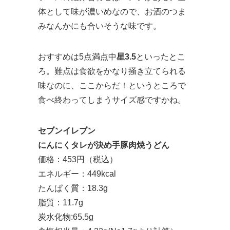
体として味が濃いめなので、お酒のつま
みなんかにも合いそうな味です。
おすすめは5点満点中
星3.5
といったとこ
ろ。難点は食欲をかなり掻き立てられる
味なのに、ここからだ！というところで
食べ終わってしまうサイズ感ですかね。
セブンイレブン
にんにくタレが決め手豚肉焼うどん
価格：453円（税込）
エネルギー：449kcal
たんぱく質：18.3g
脂質：11.7g
炭水化物:65.5g