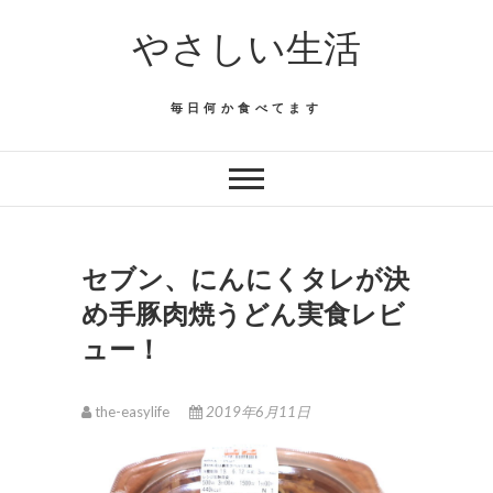
Skip
やさしい生活
to
content
毎日何か食べてます
セブン、にんにくタレが決
め手豚肉焼うどん実食レビ
ュー！
the-easylife
2019年6月11日