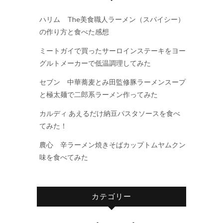
ハリム The美食職人ラーメン（スパイシー）
の作り方と食べた感想
ミートガイで買ったサーロインステーキをヨー
グルトメーカーで低温調理してみた
セブン 中華蕎麦とみ田監修豚ラーメンスープ
と極太麺で二郎系ラーメン作ってみた
カルディ あえるだけ納豆パスタソースを食べ
てみた！
農心 辛ラーメン焼きそばカップトムヤムクン
味を食べてみた
カテゴリー