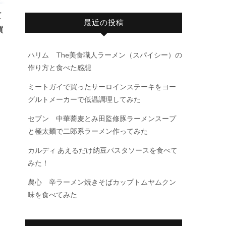
度
最近の投稿
買
ハリム The美食職人ラーメン（スパイシー）の
作り方と食べた感想
ミートガイで買ったサーロインステーキをヨー
グルトメーカーで低温調理してみた
セブン 中華蕎麦とみ田監修豚ラーメンスープ
と極太麺で二郎系ラーメン作ってみた
カルディ あえるだけ納豆パスタソースを食べて
みた！
農心 辛ラーメン焼きそばカップトムヤムクン
味を食べてみた