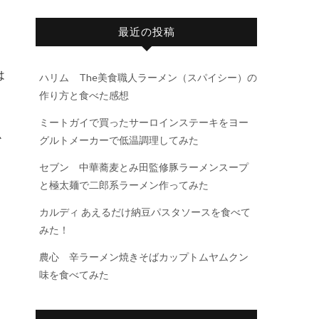
最近の投稿
は
ハリム The美食職人ラーメン（スパイシー）の
作り方と食べた感想
ミートガイで買ったサーロインステーキをヨー
か
グルトメーカーで低温調理してみた
セブン 中華蕎麦とみ田監修豚ラーメンスープ
と極太麺で二郎系ラーメン作ってみた
カルディ あえるだけ納豆パスタソースを食べて
みた！
農心 辛ラーメン焼きそばカップトムヤムクン
味を食べてみた