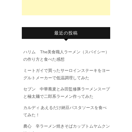
最近の投稿
ハリム The美食職人ラーメン（スパイシー）
の作り方と食べた感想
ミートガイで買ったサーロインステーキをヨー
グルトメーカーで低温調理してみた
セブン 中華蕎麦とみ田監修豚ラーメンスープ
と極太麺で二郎系ラーメン作ってみた
カルディ あえるだけ納豆パスタソースを食べ
てみた！
農心 辛ラーメン焼きそばカップトムヤムクン