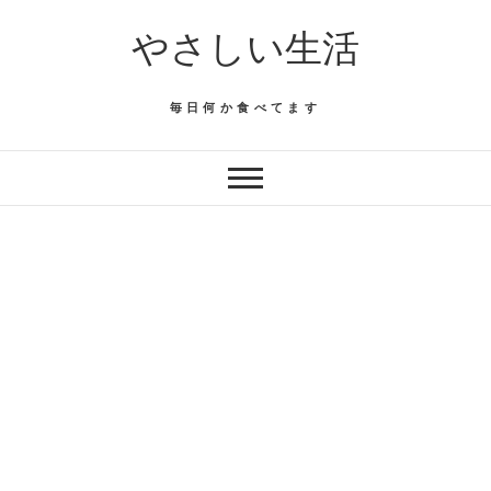
Skip
やさしい生活
to
content
毎日何か食べてます