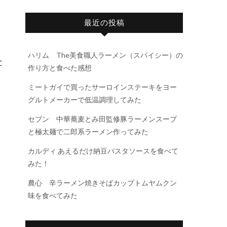
最近の投稿
ハリム The美食職人ラーメン（スパイシー）の
と
作り方と食べた感想
ミートガイで買ったサーロインステーキをヨー
グルトメーカーで低温調理してみた
セブン 中華蕎麦とみ田監修豚ラーメンスープ
と極太麺で二郎系ラーメン作ってみた
カルディ あえるだけ納豆パスタソースを食べて
みた！
農心 辛ラーメン焼きそばカップトムヤムクン
味を食べてみた