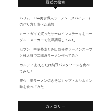
最近の投稿
ハリム The美食職人ラーメン（スパイシー）
の作り方と食べた感想
ミートガイで買ったサーロインステーキをヨー
グルトメーカーで低温調理してみた
セブン 中華蕎麦とみ田監修豚ラーメンスープ
と極太麺で二郎系ラーメン作ってみた
カルディ あえるだけ納豆パスタソースを食べ
てみた！
農心 辛ラーメン焼きそばカップトムヤムクン
味を食べてみた
カテゴリー