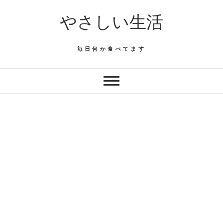
Skip
やさしい生活
to
content
毎日何か食べてます