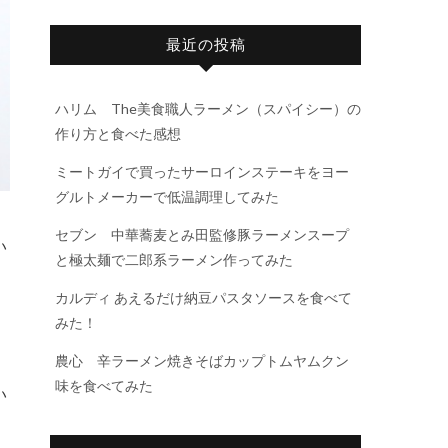
最近の投稿
ハリム The美食職人ラーメン（スパイシー）の
作り方と食べた感想
ミートガイで買ったサーロインステーキをヨー
グルトメーカーで低温調理してみた
セブン 中華蕎麦とみ田監修豚ラーメンスープ
い
と極太麺で二郎系ラーメン作ってみた
カルディ あえるだけ納豆パスタソースを食べて
みた！
農心 辛ラーメン焼きそばカップトムヤムクン
味を食べてみた
い