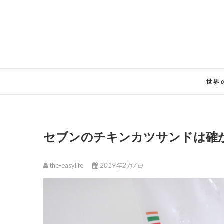
Skip
to
content
世界
セブンのチキンカツサンドは確
the-easylife
2019年2月7日