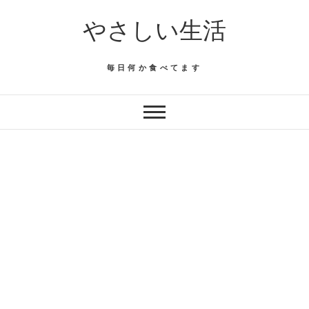
Skip
やさしい生活
to
content
毎日何か食べてます