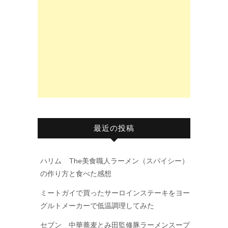
最近の投稿
ハリム The美食職人ラーメン（スパイシー）
の作り方と食べた感想
ミートガイで買ったサーロインステーキをヨー
グルトメーカーで低温調理してみた
セブン 中華蕎麦とみ田監修豚ラーメンスープ