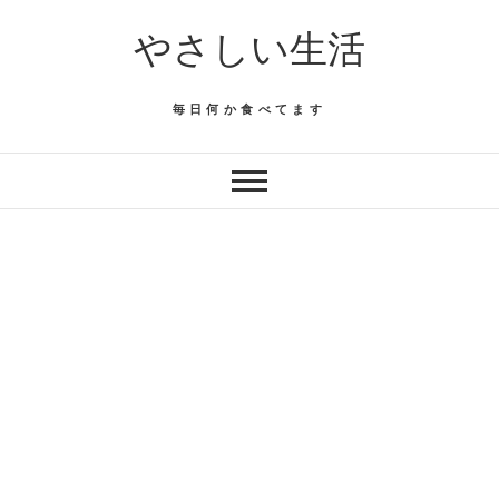
Skip
やさしい生活
to
content
毎日何か食べてます