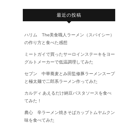
最近の投稿
ハリム The美食職人ラーメン（スパイシー）
の作り方と食べた感想
ミートガイで買ったサーロインステーキをヨー
グルトメーカーで低温調理してみた
セブン 中華蕎麦とみ田監修豚ラーメンスープ
と極太麺で二郎系ラーメン作ってみた
カルディ あえるだけ納豆パスタソースを食べ
てみた！
農心 辛ラーメン焼きそばカップトムヤムクン
味を食べてみた