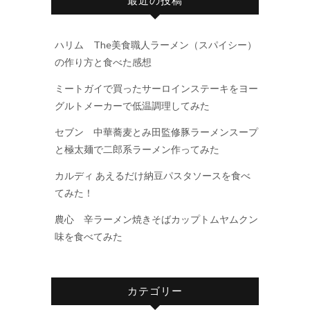
最近の投稿
ハリム The美食職人ラーメン（スパイシー）
の作り方と食べた感想
ミートガイで買ったサーロインステーキをヨー
グルトメーカーで低温調理してみた
セブン 中華蕎麦とみ田監修豚ラーメンスープ
と極太麺で二郎系ラーメン作ってみた
カルディ あえるだけ納豆パスタソースを食べ
てみた！
農心 辛ラーメン焼きそばカップトムヤムクン
味を食べてみた
カテゴリー