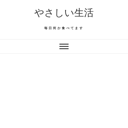
Skip
やさしい生活
to
content
毎日何か食べてます