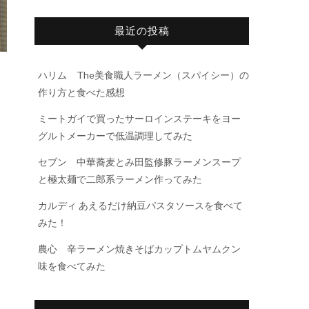
最近の投稿
ハリム The美食職人ラーメン（スパイシー）の
作り方と食べた感想
ミートガイで買ったサーロインステーキをヨー
グルトメーカーで低温調理してみた
セブン 中華蕎麦とみ田監修豚ラーメンスープ
と極太麺で二郎系ラーメン作ってみた
カルディ あえるだけ納豆パスタソースを食べて
みた！
農心 辛ラーメン焼きそばカップトムヤムクン
味を食べてみた