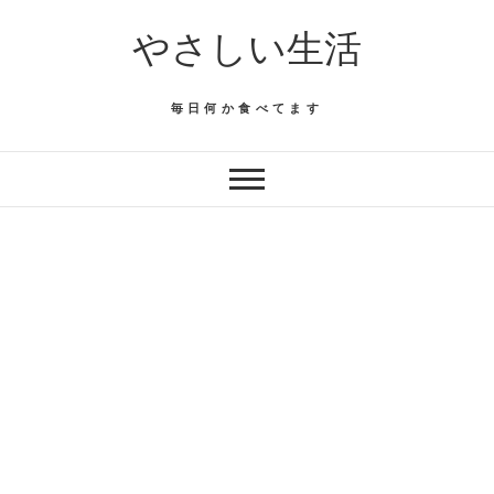
Skip
やさしい生活
to
content
毎日何か食べてます