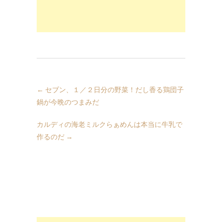
←
セブン、１／２日分の野菜！だし香る鶏団子
鍋が今晩のつまみだ
カルディの海老ミルクらぁめんは本当に牛乳で
作るのだ
→