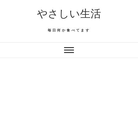
Skip
やさしい生活
to
content
毎日何か食べてます