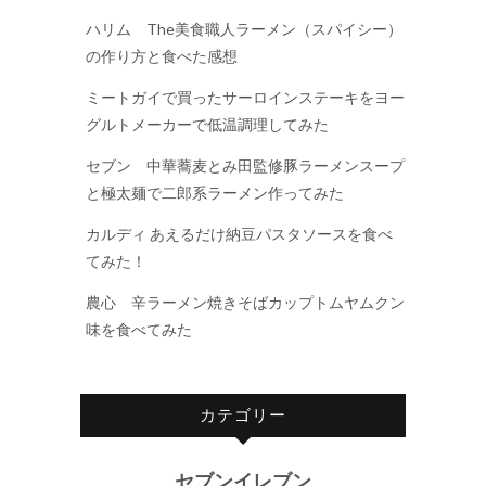
ハリム The美食職人ラーメン（スパイシー）
の作り方と食べた感想
ミートガイで買ったサーロインステーキをヨー
グルトメーカーで低温調理してみた
セブン 中華蕎麦とみ田監修豚ラーメンスープ
と極太麺で二郎系ラーメン作ってみた
カルディ あえるだけ納豆パスタソースを食べ
てみた！
農心 辛ラーメン焼きそばカップトムヤムクン
味を食べてみた
カテゴリー
セブンイレブン