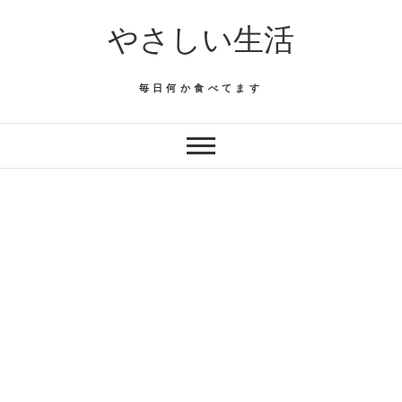
Skip
やさしい生活
to
content
毎日何か食べてます