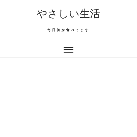
Skip
やさしい生活
to
content
毎日何か食べてます