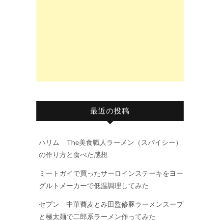
最近の投稿
ハリム The美食職人ラーメン（スパイシー）
の作り方と食べた感想
ミートガイで買ったサーロインステーキをヨー
グルトメーカーで低温調理してみた
セブン 中華蕎麦とみ田監修豚ラーメンスープ
と極太麺で二郎系ラーメン作ってみた