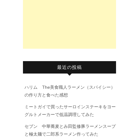
最近の投稿
ハリム The美食職人ラーメン（スパイシー）
の作り方と食べた感想
ミートガイで買ったサーロインステーキをヨー
グルトメーカーで低温調理してみた
セブン 中華蕎麦とみ田監修豚ラーメンスープ
と極太麺で二郎系ラーメン作ってみた