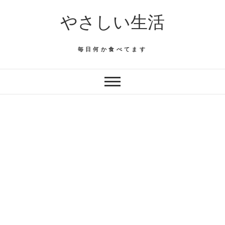
Skip
やさしい生活
to
content
毎日何か食べてます