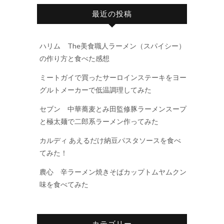
最近の投稿
ハリム The美食職人ラーメン（スパイシー）
の作り方と食べた感想
ミートガイで買ったサーロインステーキをヨー
グルトメーカーで低温調理してみた
セブン 中華蕎麦とみ田監修豚ラーメンスープ
と極太麺で二郎系ラーメン作ってみた
カルディ あえるだけ納豆パスタソースを食べ
てみた！
農心 辛ラーメン焼きそばカップトムヤムクン
味を食べてみた
カテゴリー