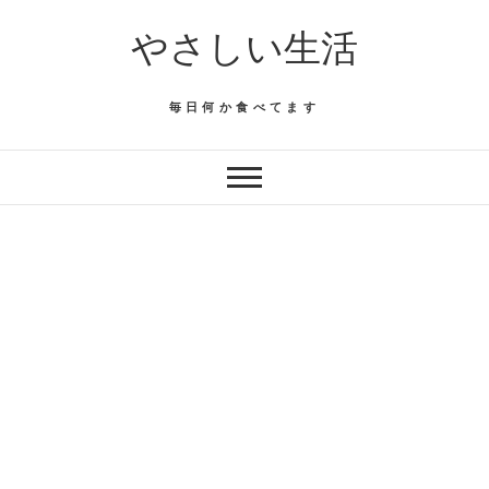
Skip
やさしい生活
to
content
毎日何か食べてます