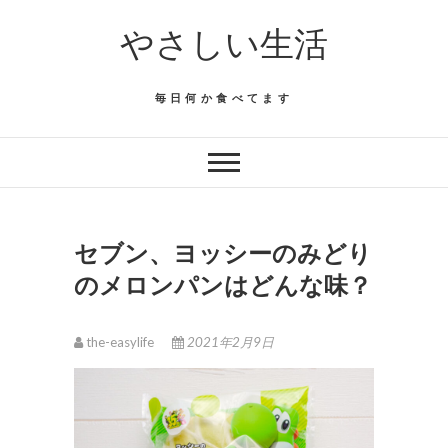
Skip
やさしい生活
to
content
毎日何か食べてます
セブン、ヨッシーのみどり
のメロンパンはどんな味？
the-easylife
2021年2月9日