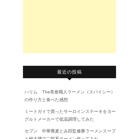
最近の投稿
ハリム The美食職人ラーメン（スパイシー）
の作り方と食べた感想
ミートガイで買ったサーロインステーキをヨー
グルトメーカーで低温調理してみた
セブン 中華蕎麦とみ田監修豚ラーメンスープ
と極太麺で二郎系ラーメン作ってみた