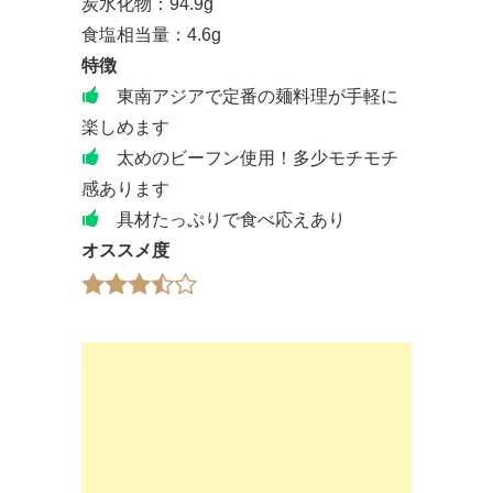
炭水化物：94.9g
食塩相当量：4.6g
特徴
東南アジアで定番の麺料理が手軽に
楽しめます
太めのビーフン使用！多少モチモチ
感あります
具材たっぷりで食べ応えあり
オススメ度