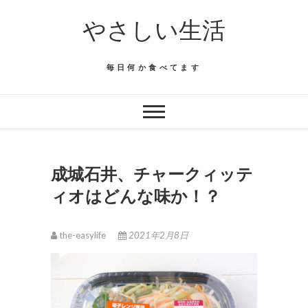
Skip
やさしい生活
to
content
毎日何か食べてます
成城石井、チャークィッテ
ィオはどんな味か！？
the-easylife
2021年2月8日