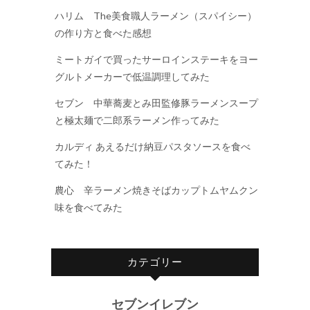
ハリム The美食職人ラーメン（スパイシー）
の作り方と食べた感想
ミートガイで買ったサーロインステーキをヨー
グルトメーカーで低温調理してみた
セブン 中華蕎麦とみ田監修豚ラーメンスープ
と極太麺で二郎系ラーメン作ってみた
カルディ あえるだけ納豆パスタソースを食べ
てみた！
農心 辛ラーメン焼きそばカップトムヤムクン
味を食べてみた
カテゴリー
セブンイレブン