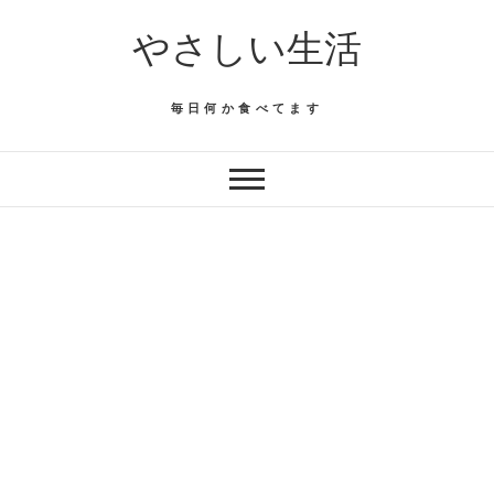
Skip
やさしい生活
to
content
毎日何か食べてます