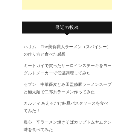
最近の投稿
ハリム The美食職人ラーメン（スパイシー）
の作り方と食べた感想
ミートガイで買ったサーロインステーキをヨー
グルトメーカーで低温調理してみた
セブン 中華蕎麦とみ田監修豚ラーメンスープ
と極太麺で二郎系ラーメン作ってみた
カルディ あえるだけ納豆パスタソースを食べ
てみた！
農心 辛ラーメン焼きそばカップトムヤムクン
味を食べてみた