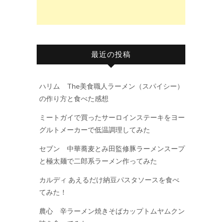
最近の投稿
ハリム The美食職人ラーメン（スパイシー）
の作り方と食べた感想
ミートガイで買ったサーロインステーキをヨー
グルトメーカーで低温調理してみた
セブン 中華蕎麦とみ田監修豚ラーメンスープ
と極太麺で二郎系ラーメン作ってみた
カルディ あえるだけ納豆パスタソースを食べ
てみた！
農心 辛ラーメン焼きそばカップトムヤムクン