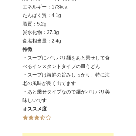
エネルギー：173kcal
たんぱく質：4.1g
脂質：5.2g
炭水化物：27.3g
食塩相当量：2.4g
特徴
・
スープにパリパリ麺をあと乗せして食
べるインスタントタイプの皿うどん
・
スープは海鮮の旨みしっかり。特に海
老の風味が良く出てます
・
あと乗せタイプなので麺がパリパリ美
味しいです
オススメ度