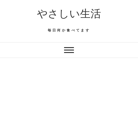
Skip
やさしい生活
to
content
毎日何か食べてます