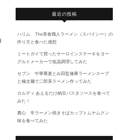
最近の投稿
ハリム The美食職人ラーメン（スパイシー）の
麺
作り方と食べた感想
ミートガイで買ったサーロインステーキをヨー
グルトメーカーで低温調理してみた
セブン 中華蕎麦とみ田監修豚ラーメンスープ
と極太麺で二郎系ラーメン作ってみた
カルディ あえるだけ納豆パスタソースを食べて
みた！
農心 辛ラーメン焼きそばカップトムヤムクン
味を食べてみた