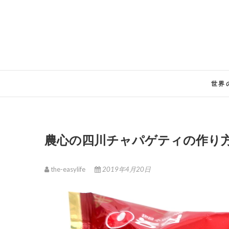
Skip
to
content
世界
農心の四川チャパゲティの作り
the-easylife
2019年4月20日