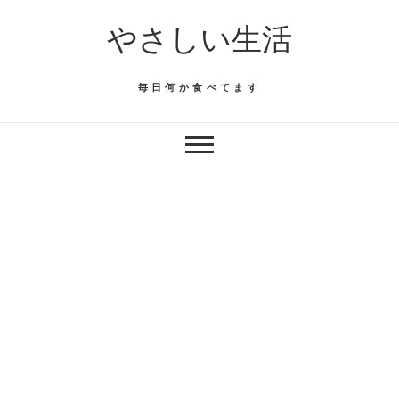
Skip
やさしい生活
to
content
毎日何か食べてます