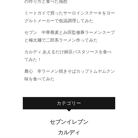
の作り方と食べた感想
ミートガイで買ったサーロインステーキをヨー
グルトメーカーで低温調理してみた
セブン 中華蕎麦とみ田監修豚ラーメンスープ
と極太麺で二郎系ラーメン作ってみた
カルディ あえるだけ納豆パスタソースを食べ
てみた！
農心 辛ラーメン焼きそばカップトムヤムクン
味を食べてみた
カテゴリー
セブンイレブン
カルディ