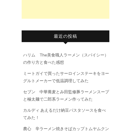
最近の投稿
ハリム The美食職人ラーメン（スパイシー）
の作り方と食べた感想
ミートガイで買ったサーロインステーキをヨー
グルトメーカーで低温調理してみた
セブン 中華蕎麦とみ田監修豚ラーメンスープ
と極太麺で二郎系ラーメン作ってみた
カルディ あえるだけ納豆パスタソースを食べ
てみた！
農心 辛ラーメン焼きそばカップトムヤムクン