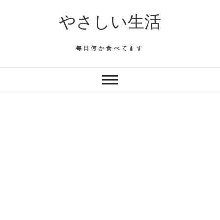
Skip
やさしい生活
to
content
毎日何か食べてます