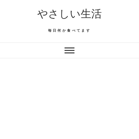
Skip
やさしい生活
to
content
毎日何か食べてます