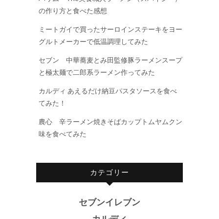
の作り方と食べた感想
ミートガイで買ったサーロインステーキをヨー
グルトメーカーで低温調理してみた
セブン 中華蕎麦とみ田監修豚ラーメンスープ
と極太麺で二郎系ラーメン作ってみた
カルディ あえるだけ納豆パスタソースを食べ
てみた！
農心 辛ラーメン焼きそばカップトムヤムクン
味を食べてみた
カテゴリー
セブンイレブン
カルディ