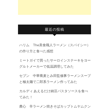
最近の投稿
ハリム The美食職人ラーメン（スパイシー）
の作り方と食べた感想
ミートガイで買ったサーロインステーキをヨー
グルトメーカーで低温調理してみた
セブン 中華蕎麦とみ田監修豚ラーメンスープ
と極太麺で二郎系ラーメン作ってみた
カルディ あえるだけ納豆パスタソースを食べ
てみた！
農心 辛ラーメン焼きそばカップトムヤムクン