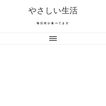
Skip
やさしい生活
to
content
毎日何か食べてます