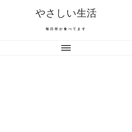
Skip
やさしい生活
to
content
毎日何か食べてます