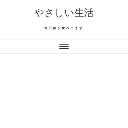
Skip
やさしい生活
to
content
毎日何か食べてます