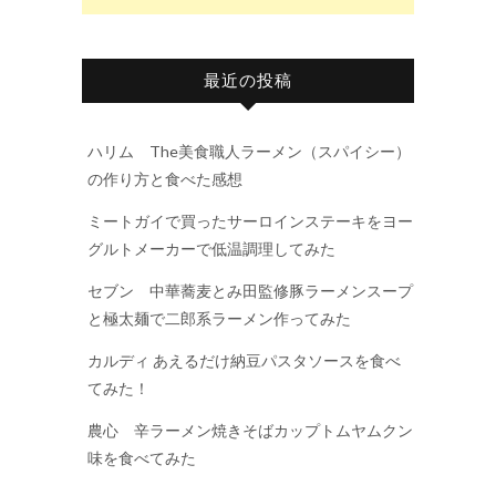
最近の投稿
ハリム The美食職人ラーメン（スパイシー）
の作り方と食べた感想
ミートガイで買ったサーロインステーキをヨー
グルトメーカーで低温調理してみた
セブン 中華蕎麦とみ田監修豚ラーメンスープ
と極太麺で二郎系ラーメン作ってみた
カルディ あえるだけ納豆パスタソースを食べ
てみた！
農心 辛ラーメン焼きそばカップトムヤムクン
味を食べてみた