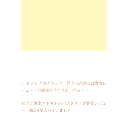
←
セブン 辛さガツンと 旨辛ねぎ焼そば実食レ
ビュー！別添唐辛子全入れしてみた！
セブン 海老とトマトのパスタサラダ実食レビュ
ー！海老4尾入っていました
→