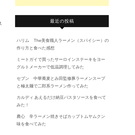
。
最近の投稿
ス
ハリム The美食職人ラーメン（スパイシー）の
作り方と食べた感想
ミートガイで買ったサーロインステーキをヨー
グルトメーカーで低温調理してみた
セブン 中華蕎麦とみ田監修豚ラーメンスープ
と極太麺で二郎系ラーメン作ってみた
カルディ あえるだけ納豆パスタソースを食べて
みた！
農心 辛ラーメン焼きそばカップトムヤムクン
味を食べてみた