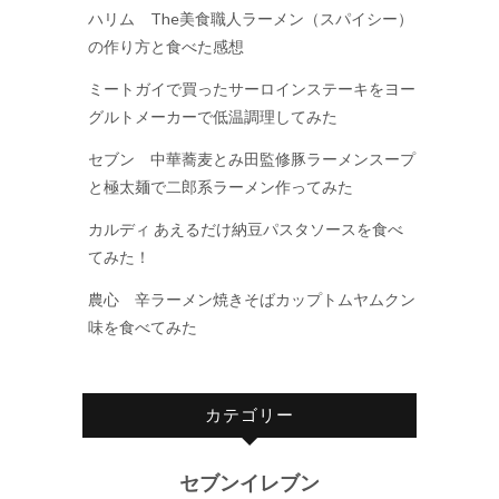
ハリム The美食職人ラーメン（スパイシー）
の作り方と食べた感想
ミートガイで買ったサーロインステーキをヨー
グルトメーカーで低温調理してみた
セブン 中華蕎麦とみ田監修豚ラーメンスープ
と極太麺で二郎系ラーメン作ってみた
カルディ あえるだけ納豆パスタソースを食べ
てみた！
農心 辛ラーメン焼きそばカップトムヤムクン
味を食べてみた
カテゴリー
セブンイレブン