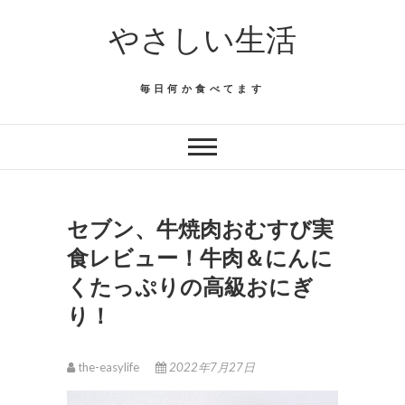
Skip
やさしい生活
to
content
毎日何か食べてます
セブン、牛焼肉おむすび実
食レビュー！牛肉＆にんに
くたっぷりの高級おにぎ
り！
the-easylife
2022年7月27日