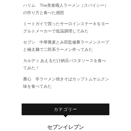
ハリム The美食職人ラーメン（スパイシー）
の作り方と食べた感想
ミートガイで買ったサーロインステーキをヨー
グルトメーカーで低温調理してみた
セブン 中華蕎麦とみ田監修豚ラーメンスープ
と極太麺で二郎系ラーメン作ってみた
カルディ あえるだけ納豆パスタソースを食べ
てみた！
農心 辛ラーメン焼きそばカップトムヤムクン
味を食べてみた
カテゴリー
セブンイレブン