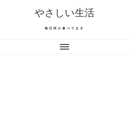
Skip
やさしい生活
to
content
毎日何か食べてます