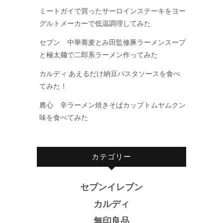
ミートガイで買ったサーロインステーキをヨー
グルトメーカーで低温調理してみた
セブン 中華蕎麦とみ田監修豚ラーメンスープ
と極太麺で二郎系ラーメン作ってみた
カルディ あえるだけ納豆パスタソースを食べ
てみた！
農心 辛ラーメン焼きそばカップトムヤムクン
味を食べてみた
カテゴリー
セブンイレブン
カルディ
無印良品