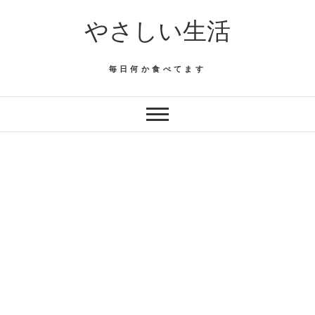
Skip
やさしい生活
to
content
毎日何か食べてます