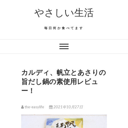
Skip
やさしい生活
to
content
毎日何か食べてます
カルディ、帆立とあさりの
旨だし鍋の素使用レビュ
ー！
the-easylife
2021年10月27日