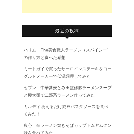
最近の投稿
ハリム The美食職人ラーメン（スパイシー）
の作り方と食べた感想
ミートガイで買ったサーロインステーキをヨー
グルトメーカーで低温調理してみた
セブン 中華蕎麦とみ田監修豚ラーメンスープ
と極太麺で二郎系ラーメン作ってみた
カルディ あえるだけ納豆パスタソースを食べ
てみた！
農心 辛ラーメン焼きそばカップトムヤムクン
味を食べてみた