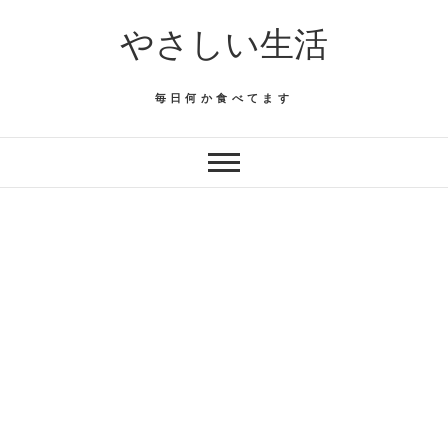
Skip
やさしい生活
to
content
毎日何か食べてます