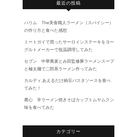
最近の投稿
ハリム The美食職人ラーメン（スパイシー）
の作り方と食べた感想
ミートガイで買ったサーロインステーキをヨー
グルトメーカーで低温調理してみた
セブン 中華蕎麦とみ田監修豚ラーメンスープ
と極太麺で二郎系ラーメン作ってみた
カルディ あえるだけ納豆パスタソースを食べ
てみた！
農心 辛ラーメン焼きそばカップトムヤムクン
味を食べてみた
カテゴリー