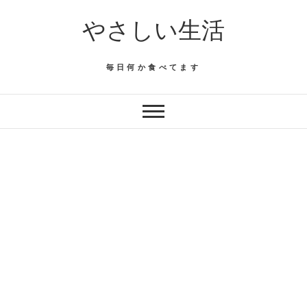
Skip
やさしい生活
to
content
毎日何か食べてます