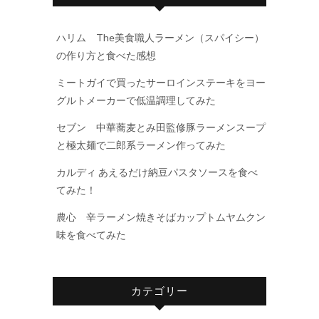
ハリム The美食職人ラーメン（スパイシー）
の作り方と食べた感想
ミートガイで買ったサーロインステーキをヨー
グルトメーカーで低温調理してみた
セブン 中華蕎麦とみ田監修豚ラーメンスープ
と極太麺で二郎系ラーメン作ってみた
カルディ あえるだけ納豆パスタソースを食べ
てみた！
農心 辛ラーメン焼きそばカップトムヤムクン
味を食べてみた
カテゴリー