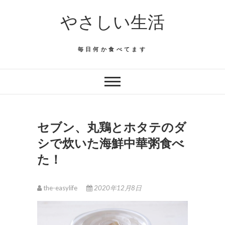
Skip
やさしい生活
to
content
毎日何か食べてます
セブン、丸鶏とホタテのダ
シで炊いた海鮮中華粥食べ
た！
the-easylife
2020年12月8日