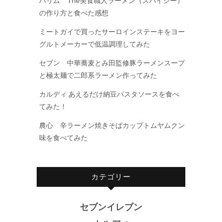
ハリム The美食職人ラーメン（スパイシー）
の作り方と食べた感想
ミートガイで買ったサーロインステーキをヨー
グルトメーカーで低温調理してみた
セブン 中華蕎麦とみ田監修豚ラーメンスープ
と極太麺で二郎系ラーメン作ってみた
カルディ あえるだけ納豆パスタソースを食べ
てみた！
農心 辛ラーメン焼きそばカップトムヤムクン
味を食べてみた
カテゴリー
セブンイレブン